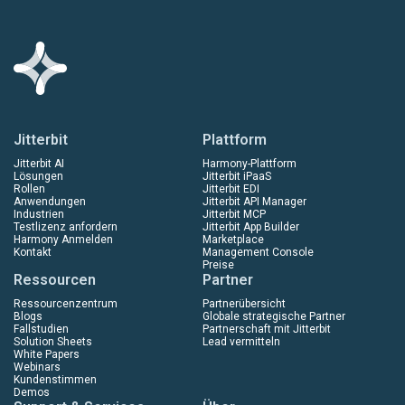
Jitterbit
Plattform
Jitterbit AI
Harmony-Plattform
Lösungen
Jitterbit iPaaS
Rollen
Jitterbit EDI
Anwendungen
Jitterbit API Manager
Industrien
Jitterbit MCP
Testlizenz anfordern
Jitterbit App Builder
Harmony Anmelden
Marketplace
Kontakt
Management Console
Preise
Ressourcen
Partner
Ressourcenzentrum
Partnerübersicht
Blogs
Globale strategische Partner
Fallstudien
Partnerschaft mit Jitterbit
Solution Sheets
Lead vermitteln
White Papers
Webinars
Kundenstimmen
Demos