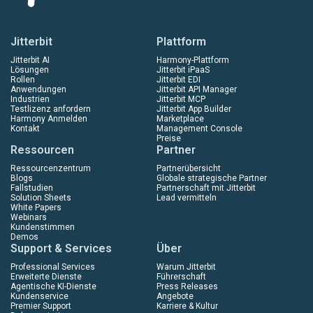
Jitterbit
Plattform
Jitterbit AI
Harmony-Plattform
Lösungen
Jitterbit iPaaS
Rollen
Jitterbit EDI
Anwendungen
Jitterbit API Manager
Industrien
Jitterbit MCP
Testlizenz anfordern
Jitterbit App Builder
Harmony Anmelden
Marketplace
Kontakt
Management Console
Preise
Ressourcen
Partner
Ressourcenzentrum
Partnerübersicht
Blogs
Globale strategische Partner
Fallstudien
Partnerschaft mit Jitterbit
Solution Sheets
Lead vermitteln
White Papers
Webinars
Kundenstimmen
Demos
Support & Services
Über
Professional Services
Warum Jitterbit
Erweiterte Dienste
Führerschaft
Agentische KI-Dienste
Press Releases
Kundenservice
Angebote
Premier Support
Karriere & Kultur