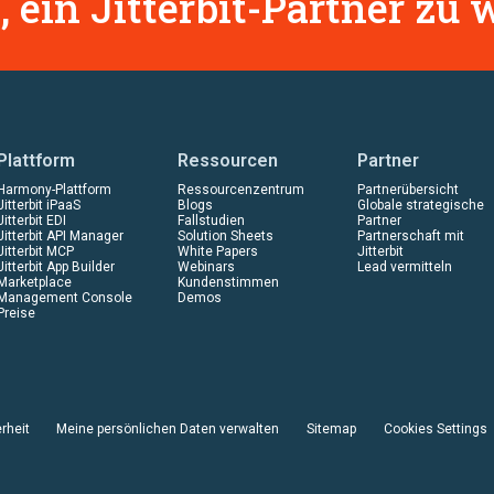
, ein Jitterbit-Partner zu
Plattform
Ressourcen
Partner
Harmony-Plattform
Ressourcenzentrum
Partnerübersicht
Jitterbit iPaaS
Blogs
Globale strategische
Jitterbit EDI
Fallstudien
Partner
Jitterbit API Manager
Solution Sheets
Partnerschaft mit
Jitterbit MCP
White Papers
Jitterbit
Jitterbit App Builder
Webinars
Lead vermitteln
Marketplace
Kundenstimmen
Management Console
Demos
Preise
rheit
Meine persönlichen Daten verwalten
Sitemap
Cookies Settings