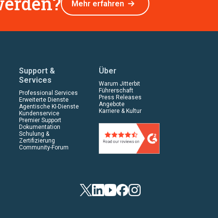
 werden?
Mehr erfahren
Support &
Über
Services
Warum Jitterbit
Führerschaft
Professional Services
Press Releases
Erweiterte Dienste
Angebote
Agentische KI-Dienste
Karriere & Kultur
Kundenservice
Premier Support
Dokumentation
Schulung &
Zertifizierung
Community-Forum
Twitter
LinkedIn
YouTube
Facebook
Instagram