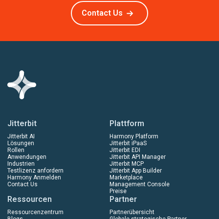
Contact Us
Jitterbit
Plattform
Jitterbit AI
Harmony Platform
Lösungen
Jitterbit iPaaS
Rollen
Jitterbit EDI
Anwendungen
Jitterbit API Manager
Industrien
Jitterbit MCP
Testlizenz anfordern
Jitterbit App Builder
Harmony Anmelden
Marketplace
Contact Us
Management Console
Preise
Ressourcen
Partner
Ressourcenzentrum
Partnerübersicht
Blogs
Globale strategische Partner