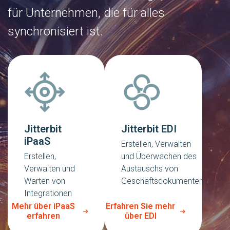
für Unternehmen, die für alles
synchronisiert ist.
Jitterbit
Jitterbit EDI
iPaaS
Erstellen, Verwalten
Erstellen,
und Überwachen des
Verwalten und
Austauschs von
Warten von
Geschäftsdokumenten
Integrationen
Mehr über iPaaS
Erfahren Sie mehr
erfahren
über EDI