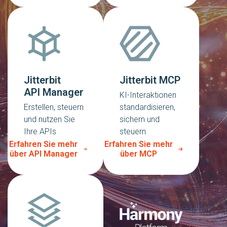
Jitterbit
Jitterbit MCP
API Manager
KI-Interaktionen
Erstellen, steuern
standardisieren,
und nutzen Sie
sichern und
Ihre APIs
steuern
Erfahren Sie mehr
Erfahren Sie mehr
über API Manager
über MCP