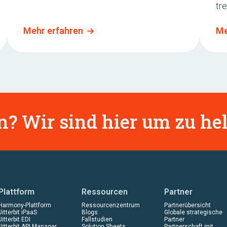
tre
Mehr erfahren
Me
? Wir sind hier um zu hel
Plattform
Ressourcen
Partner
Harmony-Plattform
Ressourcenzentrum
Partnerübersicht
Jitterbit iPaaS
Blogs
Globale strategische
Jitterbit EDI
Fallstudien
Partner
Jitterbit API Manager
Solution Sheets
Partnerschaft mit