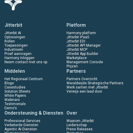
Jitterbit
Platform
Jitterbit AI
Harmony-platform
Oplossingen
Jitterbit iPaaS
Rollen
Jitterbit EDI
Toepassingen
Jitterbit API Manager
Industrieën
Jitterbit MCP
Proef aanvragen
Jitterbit App Builder
Harmony Inloggen
Marketplace
Neem contact met ons op
Management Console
Prijzen
Middelen
Partners
Het Regionaal Centrum
Partners Overzicht
Blogs
Wereldwijde Strategische Partners
Casestudies
Werk samen met Jitterbit
Solution Sheets
Verwijs een lead door
White Papers
Webinars
Testimonials
Demo's
Ondersteuning & Diensten
Over
Professional Services
Waarom Jitterbit
Verbeterde Diensten
Leiderschap
Agentic AI Diensten
Press Releases