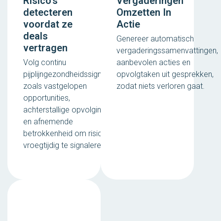
Risico's
Vergaderingen
detecteren
Omzetten In
voordat ze
Actie
deals
Genereer automatisch
vertragen
vergaderingssamenvattingen,
Volg continu
aanbevolen acties en
pijplijngezondheidssignalen
opvolgtaken uit gesprekken,
zoals vastgelopen
zodat niets verloren gaat.
opportunities,
achterstallige opvolgingen
en afnemende
betrokkenheid om risico's
vroegtijdig te signaleren.