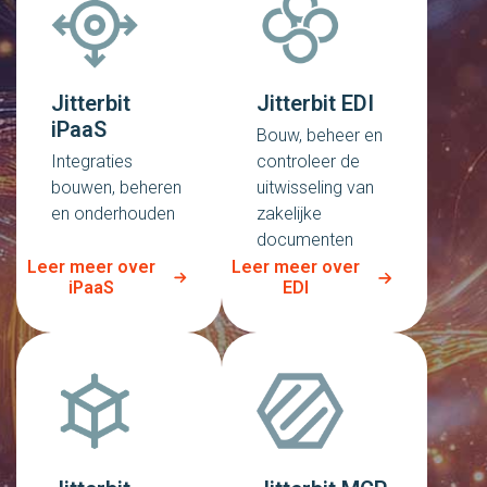
Jitterbit
Jitterbit EDI
iPaaS
Bouw, beheer en
Integraties
controleer de
bouwen, beheren
uitwisseling van
en onderhouden
zakelijke
documenten
Leer meer over
Leer meer over
iPaaS
EDI