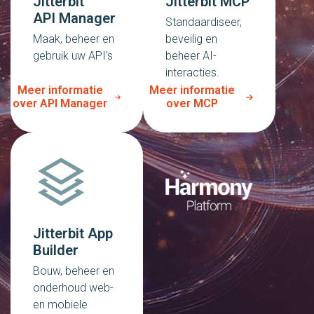
Jitterbit
Jitterbit MCP
API Manager
Standaardiseer,
Maak, beheer en
beveilig en
gebruik uw API's
beheer AI-
interacties.
Meer informatie
Meer informatie
over API Manager
over MCP
Jitterbit App
Builder
Bouw, beheer en
onderhoud web-
en mobiele