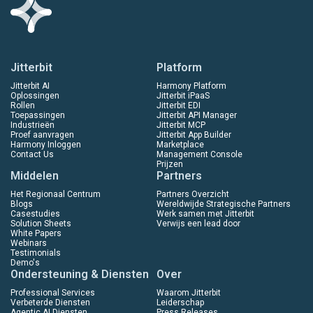
Jitterbit
Platform
Jitterbit AI
Harmony Platform
Oplossingen
Jitterbit iPaaS
Rollen
Jitterbit EDI
Toepassingen
Jitterbit API Manager
Industrieën
Jitterbit MCP
Proef aanvragen
Jitterbit App Builder
Harmony Inloggen
Marketplace
Contact Us
Management Console
Prijzen
Middelen
Partners
Het Regionaal Centrum
Partners Overzicht
Blogs
Wereldwijde Strategische Partners
Casestudies
Werk samen met Jitterbit
Solution Sheets
Verwijs een lead door
White Papers
Webinars
Testimonials
Demo's
Ondersteuning & Diensten
Over
Professional Services
Waarom Jitterbit
Verbeterde Diensten
Leiderschap
Agentic AI Diensten
Press Releases