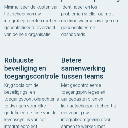
Minimaliseer de kosten van
Identificeer en los
het beheer van uw
problemen sneller op met
integratieprojecten met een
realtime waarschuwingen en
gecentraliseerd overzicht
geconsolideerde
van de hele organisatie.
dashboards.
Robuuste
Betere
beveiliging en
samenwerking
toegangscontrole
tussen teams
Krijg tools om de
Met gecontroleerde
beveiligings- en
toegangsprivileges en
toegangscontrolerechten af
aangepaste rollen en
​​te dwingen voor elke
lidmaatschappen beheert u
gedefinieerde fase van de
eenvoudig uw
levenscyclus van het
integratieomgeving door
integratieproject.
samen te werken met