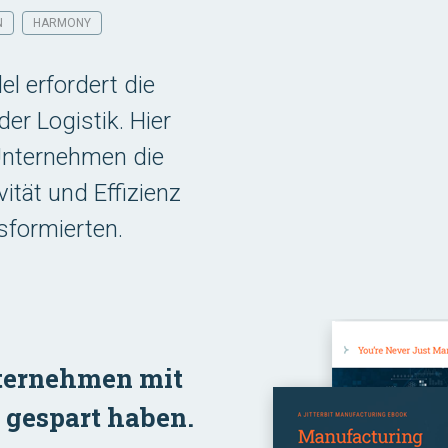
N
HARMONY
l erfordert die
er Logistik. Hier
 Unternehmen die
ität und Effizienz
sformierten.
nternehmen mit
d gespart haben.