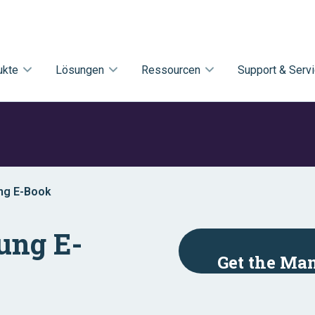
ukte
Lösungen
Ressourcen
Support & Serv
ung E-Book
gung E-
Get the Ma