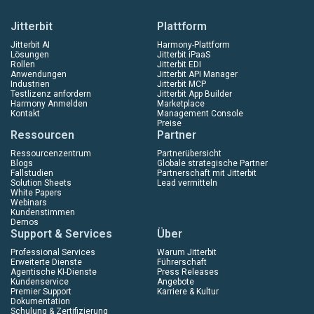
Jitterbit
Plattform
Jitterbit AI
Harmony-Plattform
Lösungen
Jitterbit iPaaS
Rollen
Jitterbit EDI
Anwendungen
Jitterbit API Manager
Industrien
Jitterbit MCP
Testlizenz anfordern
Jitterbit App Builder
Harmony Anmelden
Marketplace
Kontakt
Management Console
Preise
Ressourcen
Partner
Ressourcenzentrum
Partnerübersicht
Blogs
Globale strategische Partner
Fallstudien
Partnerschaft mit Jitterbit
Solution Sheets
Lead vermitteln
White Papers
Webinars
Kundenstimmen
Demos
Support & Services
Über
Professional Services
Warum Jitterbit
Erweiterte Dienste
Führerschaft
Agentische KI-Dienste
Press Releases
Kundenservice
Angebote
Premier Support
Karriere & Kultur
Dokumentation
Schulung & Zertifizierung