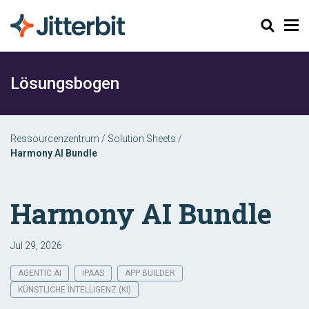
Suchen
Lösungsbogen
Ressourcenzentrum
/
Solution Sheets
/
Harmony AI Bundle
Harmony AI Bundle
Jul 29, 2026
AGENTIC AI
IPAAS
APP BUILDER
KÜNSTLICHE INTELLIGENZ (KI)