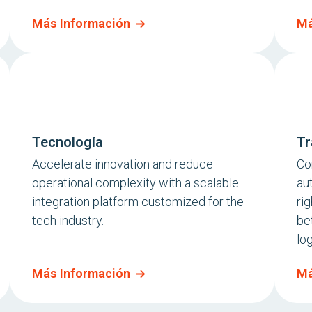
Más Información
Má
Tecnología
Tr
Accelerate innovation and reduce
Co
operational complexity with a scalable
au
integration platform customized for the
rig
tech industry.
be
log
Más Información
Má