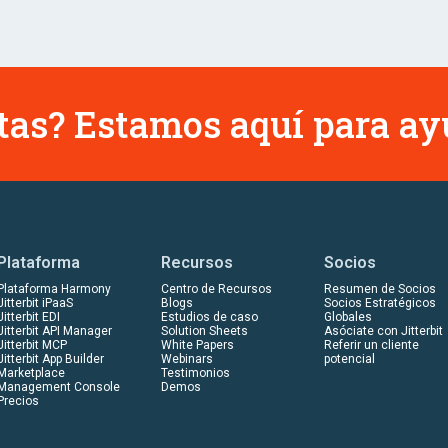
tas? Estamos aquí para ay
Plataforma
Recursos
Socios
Plataforma Harmony
Centro de Recursos
Resumen de Socios
Jitterbit iPaaS
Blogs
Socios Estratégicos
Jitterbit EDI
Estudios de caso
Globales
Jitterbit API Manager
Solution Sheets
Asóciate con Jitterbit
Jitterbit MCP
White Papers
Referir un cliente
Jitterbit App Builder
Webinars
potencial
Marketplace
Testimonios
Management Console
Demos
Precios