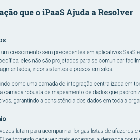
ração que o iPaaS Ajuda a Resolver
vos
 um crescimento sem precedentes em aplicativos SaaS e
specífica, eles não são projetados para se comunicar fac
ragmentados, inconsistentes e presos em silos.
gindo como uma camada de integração centralizada em to
ma camada robusta de mapeamento de dados que padroniz
ivos, garantindo a consistência dos dados em toda a orga
nio
vezes lutam para acompanhar longas listas de afazeres e
TI se tornando cada vez mais escassos, a demanda por pla