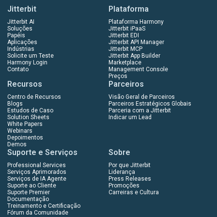
Jitterbit
Plataforma
Jitterbit AI
Plataforma Harmony
Soluções
Jitterbit iPaaS
Papéis
Jitterbit EDI
Aplicações
Jitterbit API Manager
Indústrias
Jitterbit MCP
Solicite um Teste
Jitterbit App Builder
Harmony Login
Marketplace
Contato
Management Console
Preços
Recursos
Parceiros
Centro de Recursos
Visão Geral de Parceiros
Blogs
Parceiros Estratégicos Globais
Estudos de Caso
Parceria com a Jitterbit
Solution Sheets
Indicar um Lead
White Papers
Webinars
Depoimentos
Demos
Suporte e Serviços
Sobre
Professional Services
Por que Jitterbit
Serviços Aprimorados
Liderança
Serviços de IA Agente
Press Releases
Suporte ao Cliente
Promoções
Suporte Premier
Carreiras e Cultura
Documentação
Treinamento e Certificação
Fórum da Comunidade