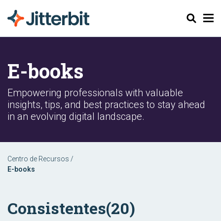
Pesquisar
E-books
Empowering professionals with valuable
insights, tips, and best practices to stay ahead
in an evolving digital landscape.
Centro de Recursos
/
E-books
Consistentes
(20)