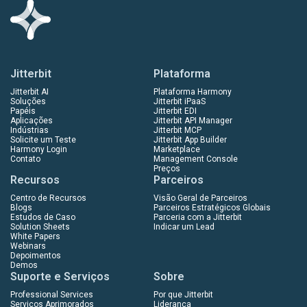
Jitterbit
Plataforma
Jitterbit AI
Plataforma Harmony
Soluções
Jitterbit iPaaS
Papéis
Jitterbit EDI
Aplicações
Jitterbit API Manager
Indústrias
Jitterbit MCP
Solicite um Teste
Jitterbit App Builder
Harmony Login
Marketplace
Contato
Management Console
Preços
Recursos
Parceiros
Centro de Recursos
Visão Geral de Parceiros
Blogs
Parceiros Estratégicos Globais
Estudos de Caso
Parceria com a Jitterbit
Solution Sheets
Indicar um Lead
White Papers
Webinars
Depoimentos
Demos
Suporte e Serviços
Sobre
Professional Services
Por que Jitterbit
Serviços Aprimorados
Liderança