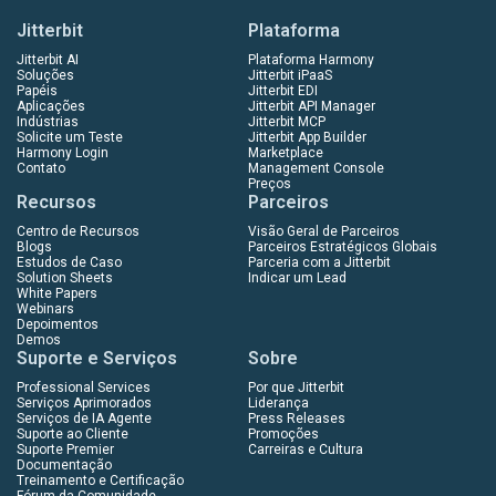
Jitterbit
Plataforma
Jitterbit AI
Plataforma Harmony
Soluções
Jitterbit iPaaS
Papéis
Jitterbit EDI
Aplicações
Jitterbit API Manager
Indústrias
Jitterbit MCP
Solicite um Teste
Jitterbit App Builder
Harmony Login
Marketplace
Contato
Management Console
Preços
Recursos
Parceiros
Centro de Recursos
Visão Geral de Parceiros
Blogs
Parceiros Estratégicos Globais
Estudos de Caso
Parceria com a Jitterbit
Solution Sheets
Indicar um Lead
White Papers
Webinars
Depoimentos
Demos
Suporte e Serviços
Sobre
Professional Services
Por que Jitterbit
Serviços Aprimorados
Liderança
Serviços de IA Agente
Press Releases
Suporte ao Cliente
Promoções
Suporte Premier
Carreiras e Cultura
Documentação
Treinamento e Certificação
Fórum da Comunidade