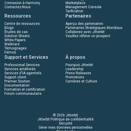
Connexion à Harmony
Marketplace
Contactez-Nous
Management Console
Tarification
Ressources
Partenaires
Centre de ressources
Aperçu des partenaires
Blogs
Partenaires Stratégiques Mondiaux
Études de cas
Collaborez avec Jitterbit
Solution Sheets
Veuillez référer un prospect
White Papers
Webinars
Témoignages
Démos
Support et Services
À propos
Professional Services
Pourquoi Jitterbit
Services améliorés
Leadership
Services d'IA agentiels
Press Releases
Support client
Promotions
Premier Soutien
Carrières et Culture
Documentation
Formation et certification
Forum communautaire
© 2026 Jitterbit
Jitterbit Politique de confidentialité
Sécurité
Gérer mes données personnelles