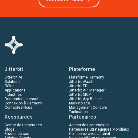
Jitterbit
Plateforme
Jitterbit AI
Plateforme Harmony
Solutions
Jitterbit iPaaS
Rôles
Jitterbit EDI
Applications
Jitterbit API Manager
Industries
Jitterbit MCP
Demander un essai
Jitterbit App Builder
Connexion à Harmony
Marketplace
Contactez-Nous
Management Console
Tarification
Ressources
Partenaires
Centre de ressources
Aperçu des partenaires
Blogs
Partenaires Stratégiques Mondiaux
Études de cas
Collaborez avec Jitterbit
Solution Sheets
Veuillez référer un prospect