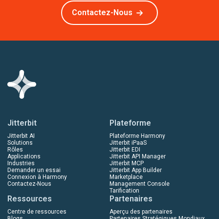
Contactez-Nous
Jitterbit
Plateforme
Jitterbit AI
Plateforme Harmony
Solutions
Jitterbit iPaaS
Rôles
Jitterbit EDI
Applications
Jitterbit API Manager
Industries
Jitterbit MCP
Demander un essai
Jitterbit App Builder
Connexion à Harmony
Marketplace
Contactez-Nous
Management Console
Tarification
Ressources
Partenaires
Centre de ressources
Aperçu des partenaires
Blogs
Partenaires Stratégiques Mondiaux