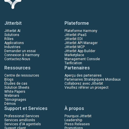
Jitterbit
Plateforme
Jitterbit AI
Plateforme Harmony
Solutions
Jitterbit iPaaS
Rôles
Jitterbit EDI
Applications
Jitterbit API Manager
Industries
Jitterbit MCP
Demander un essai
Jitterbit App Builder
Connexion à Harmony
Marketplace
Contactez-Nous
Management Console
Tarification
Ressources
Partenaires
Centre de ressources
Aperçu des partenaires
Blogs
Partenaires Stratégiques Mondiaux
Études de cas
Collaborez avec Jitterbit
Solution Sheets
Veuillez référer un prospect
White Papers
Webinars
Témoignages
Démos
Support et Services
À propos
Professional Services
Pourquoi Jitterbit
Services améliorés
Leadership
Services d'IA agentiels
Press Releases
Support client
Promotions