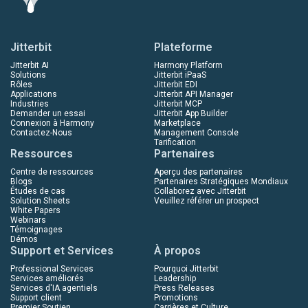
Jitterbit
Plateforme
Jitterbit AI
Harmony Platform
Solutions
Jitterbit iPaaS
Rôles
Jitterbit EDI
Applications
Jitterbit API Manager
Industries
Jitterbit MCP
Demander un essai
Jitterbit App Builder
Connexion à Harmony
Marketplace
Contactez-Nous
Management Console
Tarification
Ressources
Partenaires
Centre de ressources
Aperçu des partenaires
Blogs
Partenaires Stratégiques Mondiaux
Études de cas
Collaborez avec Jitterbit
Solution Sheets
Veuillez référer un prospect
White Papers
Webinars
Témoignages
Démos
Support et Services
À propos
Professional Services
Pourquoi Jitterbit
Services améliorés
Leadership
Services d'IA agentiels
Press Releases
Support client
Promotions
Premier Soutien
Carrières et Culture