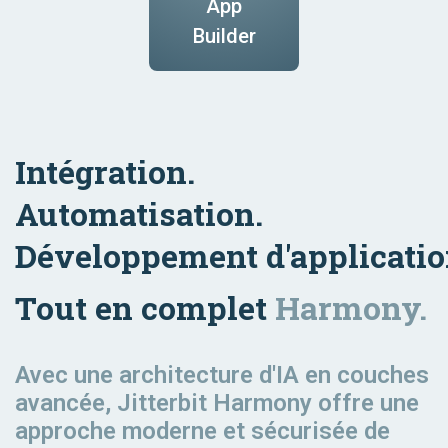
Industriel
App
Technology
Lead to
&
Order to
Builder
Fabrication
Order
Cash
Marketing
Intégration.
Automatisation.
Transportation
Order to
Développement d'applicati
& Logistics
Fulfillment
Tout en complet
Harmony.
Avec une architecture d'IA en couches
avancée, Jitterbit Harmony offre une
approche moderne et sécurisée de