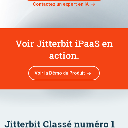
Contactez un expert en IA
Voir Jitterbit iPaaS en
action.
Voir la Démo du Produit
Jitterbit Classé numéro 1