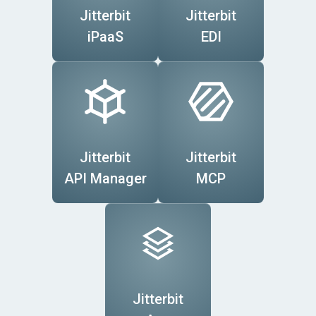
Jitterbit
Jitterbit
iPaaS
EDI
Information
Human
Vente au
Financial
Expense
Jitterbit
Jitterbit
Technology
Resources
détail
Management
Services
API Manager
MCP
Purchasing
Automation
Workflow
Solutions
Customer
Secteur
Jitterbit
Experience
Commerce