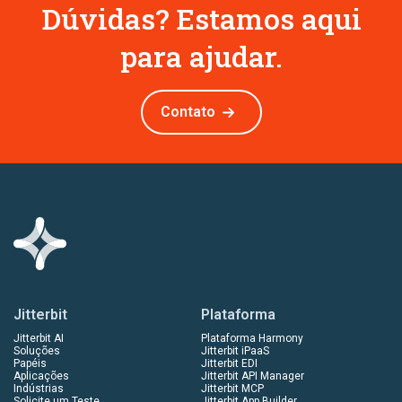
Dúvidas? Estamos aqui
para ajudar.
Contato
Jitterbit
Plataforma
Jitterbit AI
Plataforma Harmony
Soluções
Jitterbit iPaaS
Papéis
Jitterbit EDI
Aplicações
Jitterbit API Manager
Indústrias
Jitterbit MCP
Solicite um Teste
Jitterbit App Builder