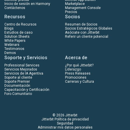
Inicio de sesión en Harmony
Marketplace
Contáctenos
Management Console
Precios
Recursos
Socios
Centro de Recursos
Resumen de Socios
Blogs
Socios Estratégicos Globales
Estudios de caso
Asóciate con Jitterbit
Solution Sheets
Referir un cliente potencial
White Papers
Webinars
Testimonios
Demos
Soporte y Servicios
Acerca de
Professional Services
¿Por qué Jitterbit?
Servicios Mejorados
Liderazgo
Servicios de IA Agentiva
Press Releases
Soporte al cliente
Promociones
Soporte Premier
Carreras y Cultura
Documentación
Capacitación y Certificación
Foro Comunitario
© 2026 Jitterbit
Jitterbit Política de privacidad
Seguridad
Administrar mis datos personales