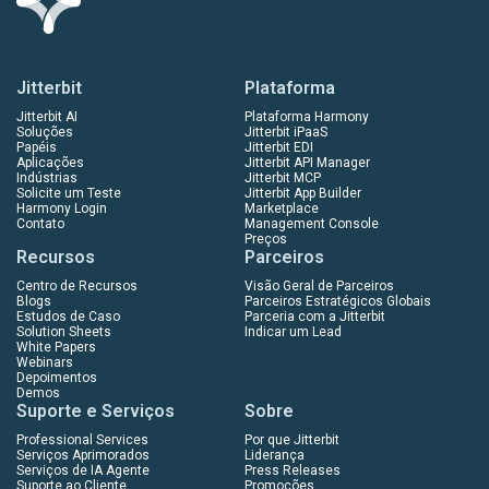
Jitterbit
Plataforma
Jitterbit AI
Plataforma Harmony
Soluções
Jitterbit iPaaS
Papéis
Jitterbit EDI
Aplicações
Jitterbit API Manager
Indústrias
Jitterbit MCP
Solicite um Teste
Jitterbit App Builder
Harmony Login
Marketplace
Contato
Management Console
Preços
Recursos
Parceiros
Centro de Recursos
Visão Geral de Parceiros
Blogs
Parceiros Estratégicos Globais
Estudos de Caso
Parceria com a Jitterbit
Solution Sheets
Indicar um Lead
White Papers
Webinars
Depoimentos
Demos
Suporte e Serviços
Sobre
Professional Services
Por que Jitterbit
Serviços Aprimorados
Liderança
Serviços de IA Agente
Press Releases
Suporte ao Cliente
Promoções