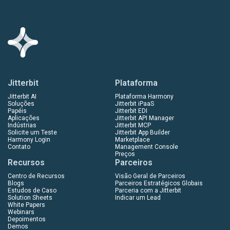
Jitterbit
Plataforma
Jitterbit AI
Plataforma Harmony
Soluções
Jitterbit iPaaS
Papéis
Jitterbit EDI
Aplicações
Jitterbit API Manager
Indústrias
Jitterbit MCP
Solicite um Teste
Jitterbit App Builder
Harmony Login
Marketplace
Contato
Management Console
Preços
Recursos
Parceiros
Centro de Recursos
Visão Geral de Parceiros
Blogs
Parceiros Estratégicos Globais
Estudos de Caso
Parceria com a Jitterbit
Solution Sheets
Indicar um Lead
White Papers
Webinars
Depoimentos
Demos