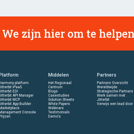
We zijn hier om te helpen
Platform
Middelen
Partners
Harmony-platform
Het Regionaal
Partners Overzicht
Jitterbit iPaaS
Centrum
Wereldwijde
Jitterbit EDI
Blogs
Strategische Partners
Jitterbit API Manager
Casestudies
Werk samen met
Jitterbit MCP
Solution Sheets
Jitterbit
Jitterbit App Builder
White Papers
Verwijs een lead door
Marketplace
Webinars
Management Console
Testimonials
Prijzen
Demo's