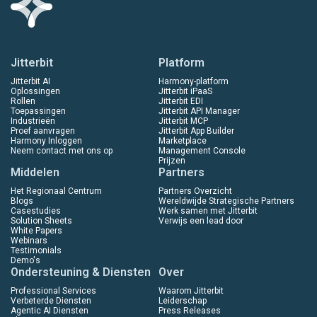
Jitterbit
Platform
Jitterbit AI
Harmony-platform
Oplossingen
Jitterbit iPaaS
Rollen
Jitterbit EDI
Toepassingen
Jitterbit API Manager
Industrieën
Jitterbit MCP
Proef aanvragen
Jitterbit App Builder
Harmony Inloggen
Marketplace
Neem contact met ons op
Management Console
Prijzen
Middelen
Partners
Het Regionaal Centrum
Partners Overzicht
Blogs
Wereldwijde Strategische Partners
Casestudies
Werk samen met Jitterbit
Solution Sheets
Verwijs een lead door
White Papers
Webinars
Testimonials
Demo's
Ondersteuning & Diensten
Over
Professional Services
Waarom Jitterbit
Verbeterde Diensten
Leiderschap
Agentic AI Diensten
Press Releases