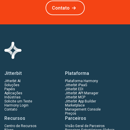
Contato
Jitterbit
Plataforma
Jitterbit AI
Plataforma Harmony
Soluções
Jitterbit iPaaS
Papéis
Jitterbit EDI
Aplicações
Jitterbit API Manager
Indústrias
Jitterbit MCP
Solicite um Teste
Jitterbit App Builder
Harmony Login
Marketplace
Contato
Management Console
Preços
Recursos
Parceiros
Centro de Recursos
Visão Geral de Parceiros