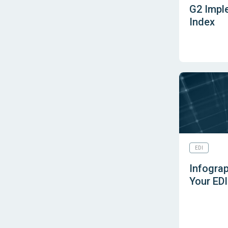
G2 Impl
Index
EDI
Infograp
Your EDI