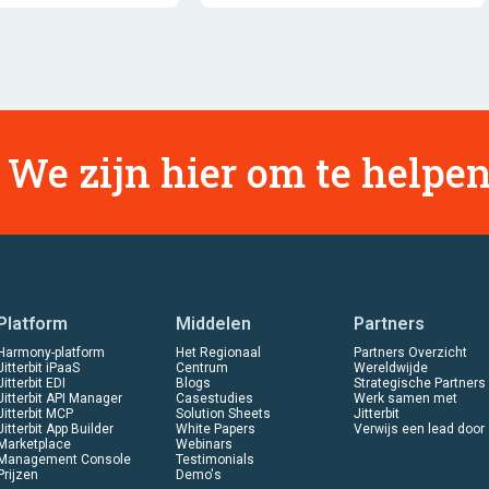
We zijn hier om te helpen
Platform
Middelen
Partners
Harmony-platform
Het Regionaal
Partners Overzicht
Jitterbit iPaaS
Centrum
Wereldwijde
Jitterbit EDI
Blogs
Strategische Partners
Jitterbit API Manager
Casestudies
Werk samen met
Jitterbit MCP
Solution Sheets
Jitterbit
Jitterbit App Builder
White Papers
Verwijs een lead door
Marketplace
Webinars
Management Console
Testimonials
Prijzen
Demo's