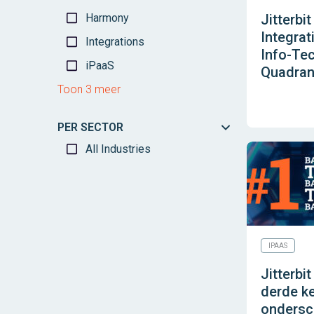
Harmony
Jitterbi
Integrat
Integrations
Info-Te
iPaaS
Quadran
Toon 3 meer
PER SECTOR
All Industries
IPAAS
Jitterbi
derde ke
ondersc