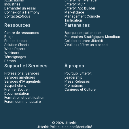
Applications
Jitterbit API Manager
Industries
Jitterbit MCP
Demander un essai
Jitterbit App Builder
Connexion à Harmony
Marketplace
Contactez-Nous
Management Console
Tarification
Ressources
Partenaires
Centre de ressources
Aperçu des partenaires
Blogs
Partenaires Stratégiques Mondiaux
Études de cas
Collaborez avec Jitterbit
Solution Sheets
Veuillez référer un prospect
White Papers
Webinars
Témoignages
Démos
Support et Services
À propos
Professional Services
Pourquoi Jitterbit
Services améliorés
Leadership
Services d'IA agentiels
Press Releases
Support client
Promotions
Premier Soutien
Carrières et Culture
Documentation
Formation et certification
Forum communautaire
© 2026 Jitterbit
Jitterbit Politique de confidentialité