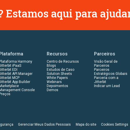
 Estamos aqui para ajudar
Plataforma
Recursos
Parceiros
Plataforma Harmony
Centro de Recursos
Visão Geral de
Jitterbit iPaaS
Blogs
Parceiros
Jitterbit EDI
Estudos de Caso
Parceiros
Jitterbit API Manager
Solution Sheets
Estratégicos Globais
Jitterbit MCP
White Papers
Parceria com a
Jitterbit App Builder
Webinars
Jitterbit
Marketplace
Depoimentos
Indicar um Lead
Management Console
Demos
Preços
gurança
Gerenciar Meus Dados Pessoais
Mapa do site
Cookies Settings