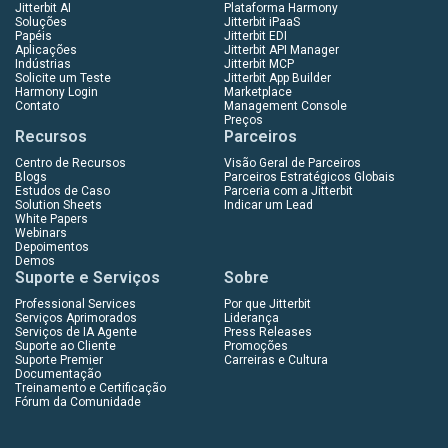
Jitterbit AI
Plataforma Harmony
Soluções
Jitterbit iPaaS
Papéis
Jitterbit EDI
Aplicações
Jitterbit API Manager
Indústrias
Jitterbit MCP
Solicite um Teste
Jitterbit App Builder
Harmony Login
Marketplace
Contato
Management Console
Preços
Recursos
Parceiros
Centro de Recursos
Visão Geral de Parceiros
Blogs
Parceiros Estratégicos Globais
Estudos de Caso
Parceria com a Jitterbit
Solution Sheets
Indicar um Lead
White Papers
Webinars
Depoimentos
Demos
Suporte e Serviços
Sobre
Professional Services
Por que Jitterbit
Serviços Aprimorados
Liderança
Serviços de IA Agente
Press Releases
Suporte ao Cliente
Promoções
Suporte Premier
Carreiras e Cultura
Documentação
Treinamento e Certificação
Fórum da Comunidade