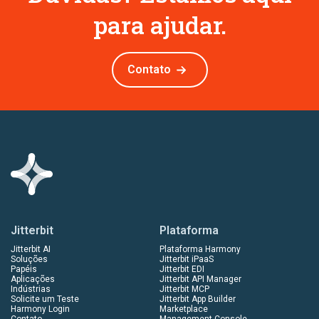
para ajudar.
Contato
Jitterbit
Plataforma
Jitterbit AI
Plataforma Harmony
Soluções
Jitterbit iPaaS
Papéis
Jitterbit EDI
Aplicações
Jitterbit API Manager
Indústrias
Jitterbit MCP
Solicite um Teste
Jitterbit App Builder
Harmony Login
Marketplace
Contato
Management Console