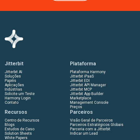
Jitterbit
Plataforma
Jitterbit AI
Plataforma Harmony
Soluções
Jitterbit iPaaS
Papéis
Jitterbit EDI
Aplicações
Jitterbit API Manager
Indústrias
Jitterbit MCP
Solicite um Teste
Jitterbit App Builder
Harmony Login
Marketplace
Contato
Management Console
Preços
Recursos
Parceiros
Centro de Recursos
Visão Geral de Parceiros
Blogs
Parceiros Estratégicos Globais
Estudos de Caso
Parceria com a Jitterbit
Solution Sheets
Indicar um Lead
White Papers