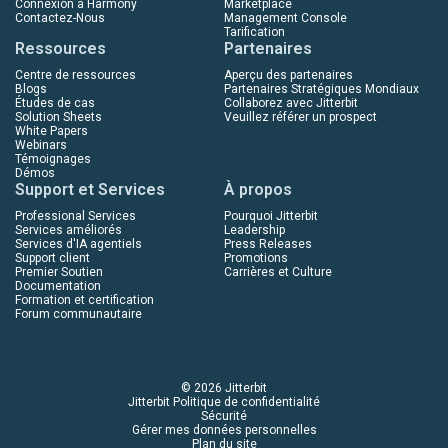
Connexion à Harmony
Marketplace
Contactez-Nous
Management Console
Tarification
Ressources
Partenaires
Centre de ressources
Aperçu des partenaires
Blogs
Partenaires Stratégiques Mondiaux
Études de cas
Collaborez avec Jitterbit
Solution Sheets
Veuillez référer un prospect
White Papers
Webinars
Témoignages
Démos
Support et Services
À propos
Professional Services
Pourquoi Jitterbit
Services améliorés
Leadership
Services d'IA agentiels
Press Releases
Support client
Promotions
Premier Soutien
Carrières et Culture
Documentation
Formation et certification
Forum communautaire
© 2026 Jitterbit
Jitterbit Politique de confidentialité
Sécurité
Gérer mes données personnelles
Plan du site