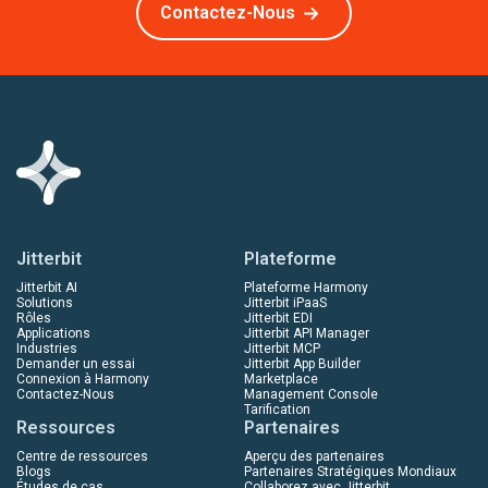
Contactez-Nous
Jitterbit
Plateforme
Jitterbit AI
Plateforme Harmony
Solutions
Jitterbit iPaaS
Rôles
Jitterbit EDI
Applications
Jitterbit API Manager
Industries
Jitterbit MCP
Demander un essai
Jitterbit App Builder
Connexion à Harmony
Marketplace
Contactez-Nous
Management Console
Tarification
Ressources
Partenaires
Centre de ressources
Aperçu des partenaires
Blogs
Partenaires Stratégiques Mondiaux
Études de cas
Collaborez avec Jitterbit