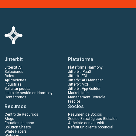
Jitterbit
Plataforma
Jitterbit AI
Plataforma Harmony
Soluciones
Jitterbit iPaaS
Roles
Jitterbit EDI
Aplicaciones
Jitterbit API Manager
Industrias
Jitterbit MCP
Solicitar prueba
Jitterbit App Builder
Inicio de sesión en Harmony
Marketplace
Contáctenos
Management Console
Precios
Recursos
Socios
Centro de Recursos
Resumen de Socios
Blogs
Socios Estratégicos Globales
Estudios de caso
Asóciate con Jitterbit
Solution Sheets
Referir un cliente potencial
White Papers
Webinars