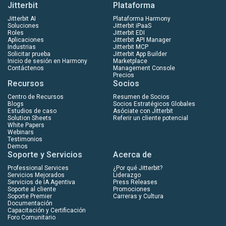
Jitterbit
Plataforma
Jitterbit AI
Plataforma Harmony
Soluciones
Jitterbit iPaaS
Roles
Jitterbit EDI
Aplicaciones
Jitterbit API Manager
Industrias
Jitterbit MCP
Solicitar prueba
Jitterbit App Builder
Inicio de sesión en Harmony
Marketplace
Contáctenos
Management Console
Precios
Recursos
Socios
Centro de Recursos
Resumen de Socios
Blogs
Socios Estratégicos Globales
Estudios de caso
Asóciate con Jitterbit
Solution Sheets
Referir un cliente potencial
White Papers
Webinars
Testimonios
Demos
Soporte y Servicios
Acerca de
Professional Services
¿Por qué Jitterbit?
Servicios Mejorados
Liderazgo
Servicios de IA Agentiva
Press Releases
Soporte al cliente
Promociones
Soporte Premier
Carreras y Cultura
Documentación
Capacitación y Certificación
Foro Comunitario