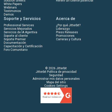
Solution Sheets
Referir un cliente potencial
White Papers
Webinars
Testimonios
Demos
Soporte y Servicios
Acerca de
Professional Services
¿Por qué Jitterbit?
Servicios Mejorados
Liderazgo
Servicios de IA Agentiva
Press Releases
Soporte al cliente
Promociones
Soporte Premier
Carreras y Cultura
Documentación
Capacitación y Certificación
Foro Comunitario
© 2026 Jitterbit
Jitterbit Política de privacidad
Seguridad
Administrar mis datos personales
Mapa del sitio
Cookies Settings