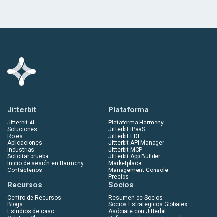
Jitterbit
Plataforma
Jitterbit AI
Plataforma Harmony
Soluciones
Jitterbit iPaaS
Roles
Jitterbit EDI
Aplicaciones
Jitterbit API Manager
Industrias
Jitterbit MCP
Solicitar prueba
Jitterbit App Builder
Inicio de sesión en Harmony
Marketplace
Contáctenos
Management Console
Precios
Recursos
Socios
Centro de Recursos
Resumen de Socios
Blogs
Socios Estratégicos Globales
Estudios de caso
Asóciate con Jitterbit