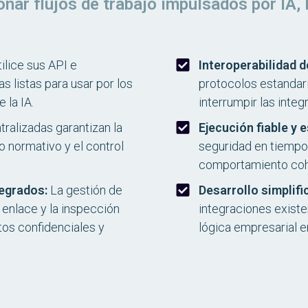
nar flujos de trabajo impulsados ​​por IA,
ilice sus API e
Interoperabilidad d
 listas para usar por los
protocolos estandari
 la IA.
interrumpir las integ
tralizadas garantizan la
Ejecución fiable y 
o normativo y el control
seguridad en tiempo 
comportamiento cohe
egrados:
La gestión de
Desarrollo simplifi
 enlace y la inspección
integraciones exist
os confidenciales y
lógica empresarial e