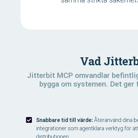
samma strikta säkerhet
Vad Jitter
Jitterbit MCP omvandlar befintlig
bygga om systemen. Det ger fö
Snabbare tid till värde:
Återanvänd dina be
integrationer som agentklara verktyg för at
distributionen.