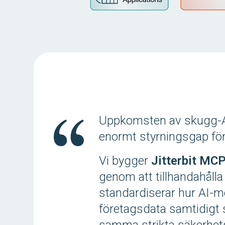
Uppkomsten av skugg-AI
enormt styrningsgap fö
Vi bygger
Jitterbit MC
genom att tillhandahålla
standardiserar hur AI-mo
företagsdata samtidigt s