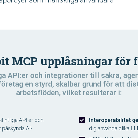
spolicyer som mänskliga användare.”
bit MCP upplåsningar för f
a API:er och integrationer till säkra, age
retag en styrd, skalbar grund för att dis
arbetsflöden, vilket resulterar i:
fintliga API:er och
Interoperabilitet g
t påskynda AI-
dig använda olika LLM