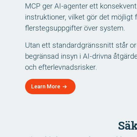
MCP ger AI-agenter ett konsekvent sä
instruktioner, vilket gör det möjligt
flerstegsuppgifter över system.
Utan ett standardgränssnitt står or
begränsad insyn i AI-drivna åtgärd
och efterlevnadsrisker.
Learn More
Säk