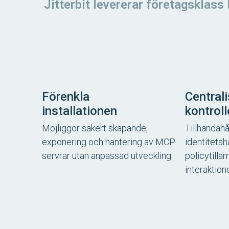
Jitterbit levererar företagsklass
Förenkla
Central
installationen
kontrol
Möjliggör säkert skapande,
Tillhandahå
exponering och hantering av MCP
identitetsh
servrar utan anpassad utveckling.
policytilläm
interaktione