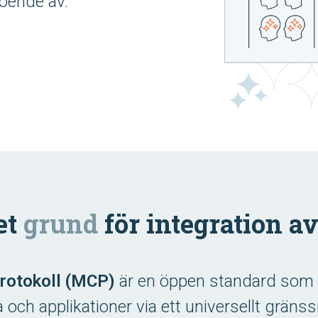
roende av.
et
grund
för integration av
rotokoll (MCP)
är en öppen standard som
 och applikationer via ett universellt gränssn