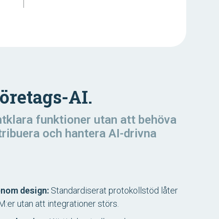
öretags-AI.
ntklara funktioner utan att behöva
tribuera och hantera AI-drivna
enom design:
Standardiserat protokollstöd låter
:er utan att integrationer störs.