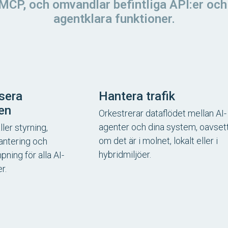
 MCP, och omvandlar befintliga API:er och 
agentklara funktioner.
isera
Hantera trafik
len
Orkestrerar dataflödet mellan AI-
agenter och dina system, oavset
ller styrning,
om det är i molnet, lokalt eller i
antering och
hybridmiljöer.
pning för alla AI-
r.