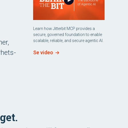
Learn how Jitterbit MCP provides a
secure, governed foundation to enable
ner,
scalable, reliable, and secure agentic AI.
rhets-
Se video
get.