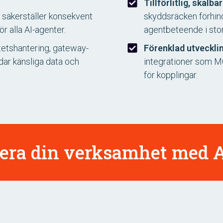
Tillförlitlig, skalba
 säkerställer konsekvent
skyddsräcken förhind
r alla AI-agenter.
agentbeteende i stor
tetshantering, gateway-
Förenklad utvecklin
ar känsliga data och
integrationer som MC
för kopplingar.
rera din verksamhet med A