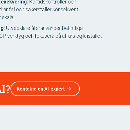
r exekvering:
Körtidskontroller och
rar fel och säkerställer konsekvent
 skala.
g:
Utvecklare återanvänder befintliga
P verktyg och fokusera på affärslogik istället
I?
Kontakta en AI-expert