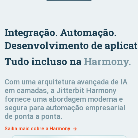
Order
Cash
Transportation
Integração. Automação.
& Logistics
Marketing
Desenvolvimento de aplicat
Tudo incluso na
Harmony.
Order to
Fulfillment
Com uma arquitetura avançada de IA
em camadas, a Jitterbit Harmony
fornece uma abordagem moderna e
segura para automação empresarial
de ponta a ponta.
Saiba mais sobre a Harmony