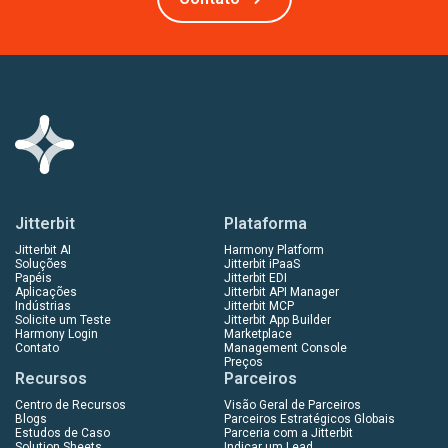
Jitterbit
Plataforma
Jitterbit AI
Harmony Platform
Soluções
Jitterbit iPaaS
Papéis
Jitterbit EDI
Aplicações
Jitterbit API Manager
Indústrias
Jitterbit MCP
Solicite um Teste
Jitterbit App Builder
Harmony Login
Marketplace
Contato
Management Console
Preços
Recursos
Parceiros
Centro de Recursos
Visão Geral de Parceiros
Blogs
Parceiros Estratégicos Globais
Estudos de Caso
Parceria com a Jitterbit
Solution Sheets
Indicar um Lead