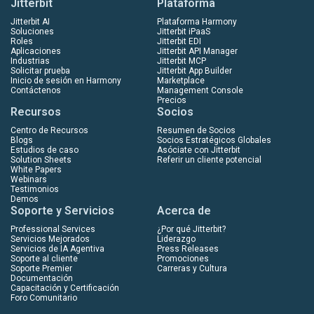
Jitterbit
Plataforma
Jitterbit AI
Plataforma Harmony
Soluciones
Jitterbit iPaaS
Roles
Jitterbit EDI
Aplicaciones
Jitterbit API Manager
Industrias
Jitterbit MCP
Solicitar prueba
Jitterbit App Builder
Inicio de sesión en Harmony
Marketplace
Contáctenos
Management Console
Precios
Recursos
Socios
Centro de Recursos
Resumen de Socios
Blogs
Socios Estratégicos Globales
Estudios de caso
Asóciate con Jitterbit
Solution Sheets
Referir un cliente potencial
White Papers
Webinars
Testimonios
Demos
Soporte y Servicios
Acerca de
Professional Services
¿Por qué Jitterbit?
Servicios Mejorados
Liderazgo
Servicios de IA Agentiva
Press Releases
Soporte al cliente
Promociones
Soporte Premier
Carreras y Cultura
Documentación
Capacitación y Certificación
Foro Comunitario