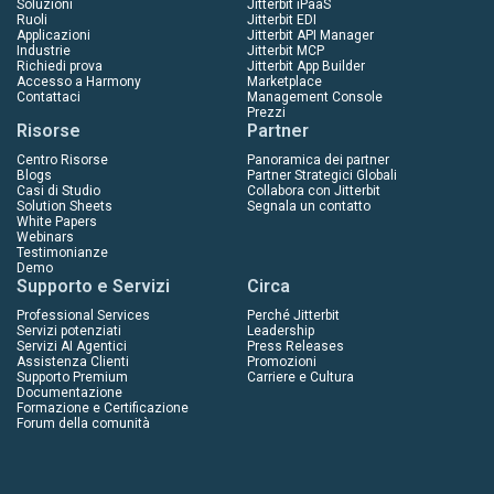
Soluzioni
Jitterbit iPaaS
Ruoli
Jitterbit EDI
Applicazioni
Jitterbit API Manager
Industrie
Jitterbit MCP
Richiedi prova
Jitterbit App Builder
Accesso a Harmony
Marketplace
Contattaci
Management Console
Prezzi
Risorse
Partner
Centro Risorse
Panoramica dei partner
Blogs
Partner Strategici Globali
Casi di Studio
Collabora con Jitterbit
Solution Sheets
Segnala un contatto
White Papers
Webinars
Testimonianze
Demo
Supporto e Servizi
Circa
Professional Services
Perché Jitterbit
Servizi potenziati
Leadership
Servizi AI Agentici
Press Releases
Assistenza Clienti
Promozioni
Supporto Premium
Carriere e Cultura
Documentazione
Formazione e Certificazione
Forum della comunità