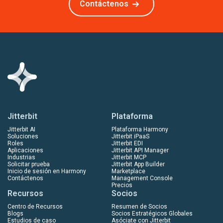
Contáctenos
Jitterbit
Plataforma
Jitterbit AI
Plataforma Harmony
Soluciones
Jitterbit iPaaS
Roles
Jitterbit EDI
Aplicaciones
Jitterbit API Manager
Industrias
Jitterbit MCP
Solicitar prueba
Jitterbit App Builder
Inicio de sesión en Harmony
Marketplace
Contáctenos
Management Console
Precios
Recursos
Socios
Centro de Recursos
Resumen de Socios
Blogs
Socios Estratégicos Globales
Estudios de caso
Asóciate con Jitterbit