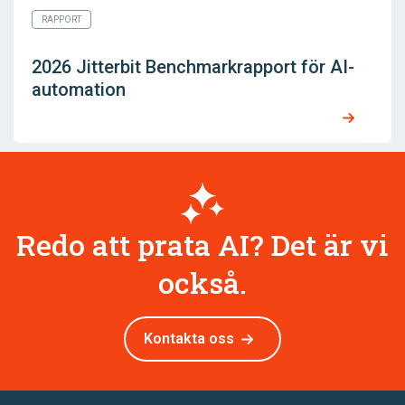
RAPPORT
2026 Jitterbit Benchmarkrapport för AI-
automation
Redo att prata AI? Det är vi
också.
Kontakta oss