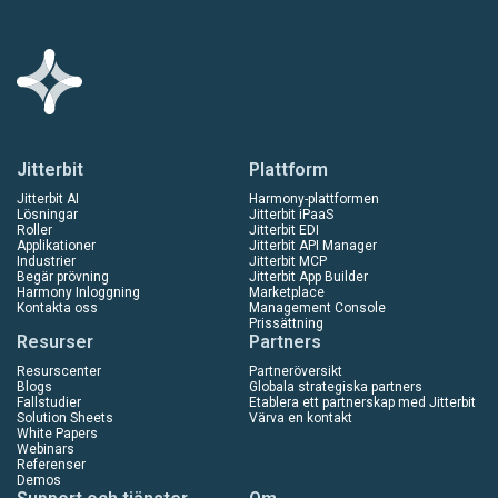
Jitterbit
Plattform
Jitterbit AI
Harmony-plattformen
Lösningar
Jitterbit iPaaS
Roller
Jitterbit EDI
Applikationer
Jitterbit API Manager
Industrier
Jitterbit MCP
Begär prövning
Jitterbit App Builder
Harmony Inloggning
Marketplace
Kontakta oss
Management Console
Prissättning
Resurser
Partners
Resurscenter
Partneröversikt
Blogs
Globala strategiska partners
Fallstudier
Etablera ett partnerskap med Jitterbit
Solution Sheets
Värva en kontakt
White Papers
Webinars
Referenser
Demos