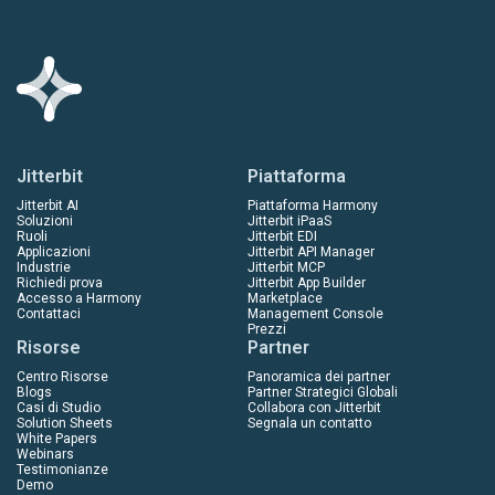
Jitterbit
Piattaforma
Jitterbit AI
Piattaforma Harmony
Soluzioni
Jitterbit iPaaS
Ruoli
Jitterbit EDI
Applicazioni
Jitterbit API Manager
Industrie
Jitterbit MCP
Richiedi prova
Jitterbit App Builder
Accesso a Harmony
Marketplace
Contattaci
Management Console
Prezzi
Risorse
Partner
Centro Risorse
Panoramica dei partner
Blogs
Partner Strategici Globali
Casi di Studio
Collabora con Jitterbit
Solution Sheets
Segnala un contatto
White Papers
Webinars
Testimonianze
Demo