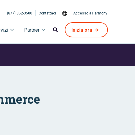
(877) 852-3500
Contattaci
Accesso a Harmony
vizi
Partner
Inizia ora
ommerce