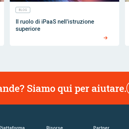
BLOG
Il ruolo di iPaaS nell'istruzione
superiore
nde? Siamo qui per aiutare.
Piattaforma
Risorse
Partner