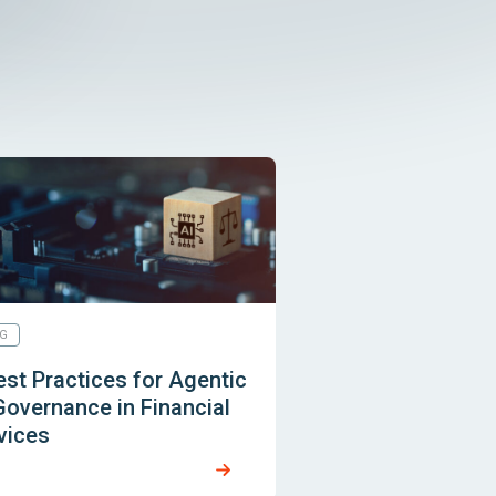
G
est Practices for Agentic
Governance in Financial
vices