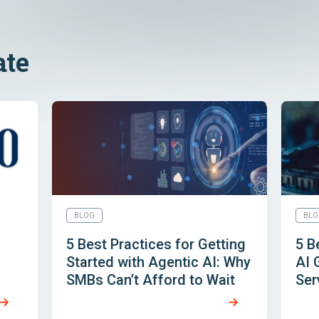
ate
BLOG
BLO
5 Best Practices for Getting
5 B
Started with Agentic AI: Why
AI 
SMBs Can’t Afford to Wait
Ser