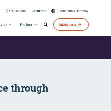
(877) 852-3500
Contattaci
Accesso a Harmony
vizi
Partner
Inizia ora
ce through