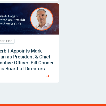
SS RELEASE
terbit Appoints Mark
an as President & Chief
cutive Officer; Bill Conner
ns Board of Directors