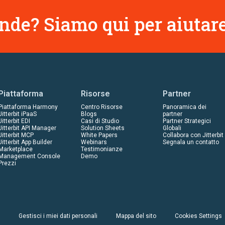
de? Siamo qui per aiutare
Piattaforma
Risorse
Partner
Piattaforma Harmony
Centro Risorse
Panoramica dei
Jitterbit iPaaS
Blogs
partner
Jitterbit EDI
Casi di Studio
Partner Strategici
Jitterbit API Manager
Solution Sheets
Globali
Jitterbit MCP
White Papers
Collabora con Jitterbit
Jitterbit App Builder
Webinars
Segnala un contatto
Marketplace
Testimonianze
Management Console
Demo
Prezzi
Gestisci i miei dati personali
Mappa del sito
Cookies Settings