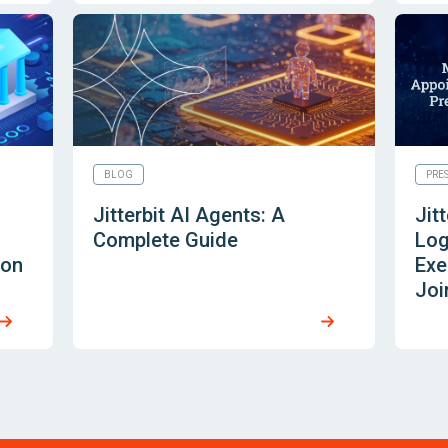
BLOG
PRE
n
Jitterbit AI Agents: A
Jit
Complete Guide
Log
 on
Exe
Joi