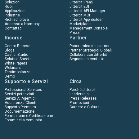
Soluzioni
Jitterbit iPaaS
Ruoli
Jitterbit EDI
Applicazioni
Jitterbit API Manager
Industrie
Jitterbit MCP
Richiedi prova
Jitterbit App Builder
Accesso a Harmony
Marketplace
Contattaci
Management Console
Prezzi
Risorse
Partner
Centro Risorse
Panoramica dei partner
Blogs
Partner Strategici Globali
Casi di Studio
Collabora con Jitterbit
Solution Sheets
Segnala un contatto
White Papers
Webinars
Testimonianze
Demo
Supporto e Servizi
Circa
Professional Services
Perché Jitterbit
Servizi potenziati
Leadership
Servizi AI Agentici
Press Releases
Assistenza Clienti
Promozioni
Supporto Premium
Carriere e Cultura
Documentazione
Formazione e Certificazione
Forum della comunità