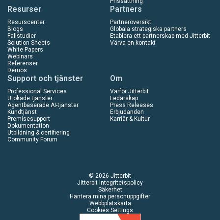
Prissättning
Resurser
Partners
Resurscenter
Partneröversikt
Blogs
Globala strategiska partners
Fallstudier
Etablera ett partnerskap med Jitterbit
Solution Sheets
Värva en kontakt
White Papers
Webinars
Referenser
Demos
Support och tjänster
Om
Professional Services
Varför Jitterbit
Utökade tjänster
Ledarskap
Agentbaserade AI-tjänster
Press Releases
Kundtjänst
Erbjudanden
Premisesupport
Karriär & Kultur
Dokumentation
Utbildning & certifiering
Community Forum
© 2026 Jitterbit
Jitterbit Integritetspolicy
Säkerhet
Hantera mina personuppgifter
Webbplatskarta
Cookies Settings